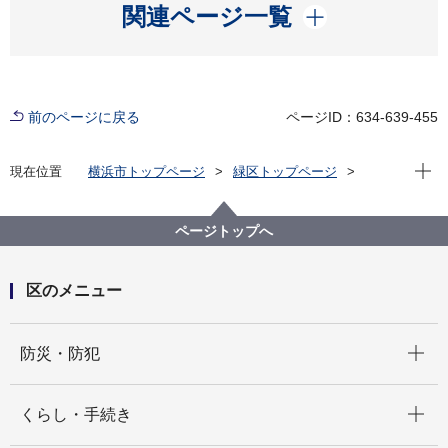
開く
関連ページ一覧
前のページに戻る
ページID：634-639-455
現在位
現在位置
横浜市トップページ
緑区トップページ
くらし・手続き
まちづくり・環境
土木事務所
緑土木事務所
公園に関して
緑区 公園紹介
ページトップへ
緑区の身近な公園(地域別・50音順)
十日市場ちびっこ公園
区のメニュー
開く
防災・防犯
開く
くらし・手続き