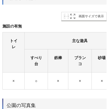
画面サイズで表示
施設の有無
トイ
主な遊具
レ
すべり
鉄棒
ブラン
砂場
台
コ
×
○
×
×
×
公園の写真集