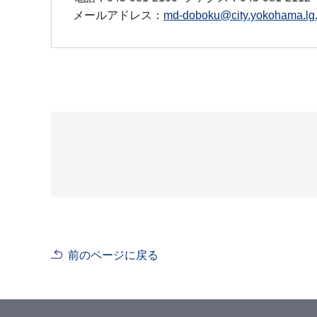
メールアドレス：
md-doboku@city.yokohama.lg.
前のページに戻る