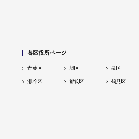
各区役所ページ
青葉区
旭区
泉区
瀬谷区
都筑区
鶴見区