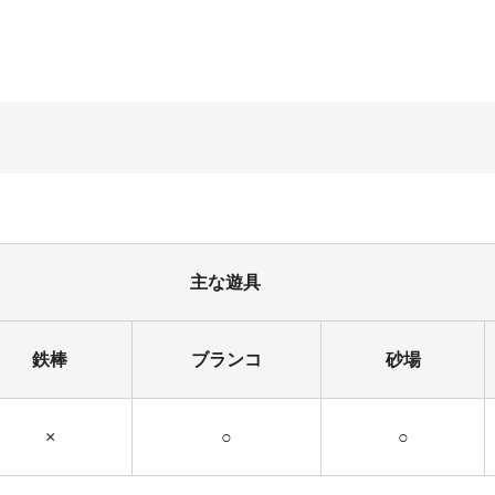
主な遊具
鉄棒
ブランコ
砂場
×
○
○