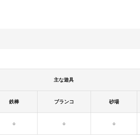
主な遊具
鉄棒
ブランコ
砂場
○
○
○