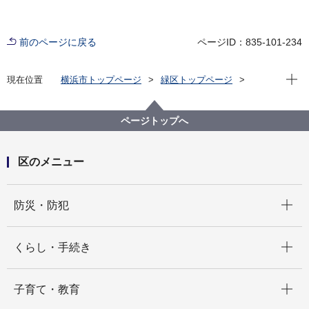
前のページに戻る
ページID：835-101-234
現在位
現在位置
横浜市トップページ
緑区トップページ
くらし・手続き
まちづくり・環境
土木事務所
緑土木事務所
公園に関して
緑区 公園紹介
ページトップへ
緑区の身近な公園(地域別・50音順)
西八朔第一公園
区のメニュー
開く
防災・防犯
開く
くらし・手続き
開く
子育て・教育