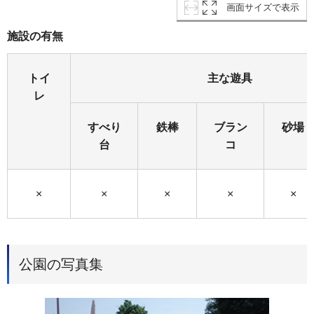
画面サイズで表示
施設の有無
トイ
主な遊具
レ
すべり
鉄棒
ブラン
砂場
台
コ
×
×
×
×
×
公園の写真集