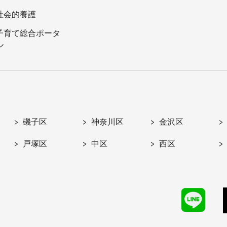
社会的養護
子育て総合ポータ
ル
磯子区
神奈川区
金沢区
戸塚区
中区
西区