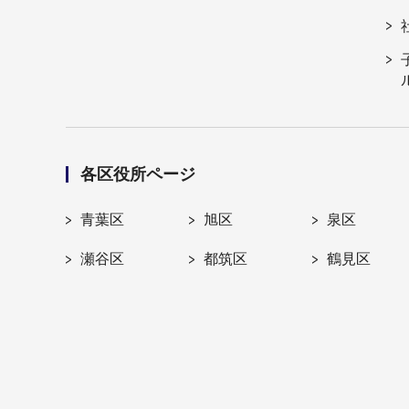
各区役所ページ
青葉区
旭区
泉区
瀬谷区
都筑区
鶴見区