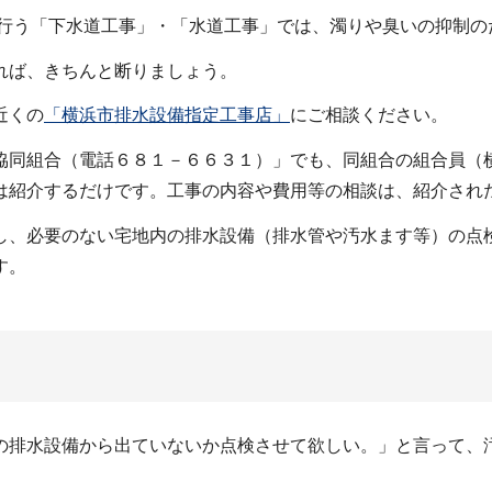
”が行う「下水道工事」・「水道工事」では、濁りや臭いの抑制
れば、きちんと断りましょう。
近くの
「横浜市排水設備指定工事店」
にご相談ください。
協同組合（電話６８１－６６３１）」でも、同組合の組合員（
は紹介するだけです。工事の内容や費用等の相談は、紹介され
し、必要のない宅地内の排水設備（排水管や汚水ます等）の点
す。
の排水設備から出ていないか点検させて欲しい。」と言って、