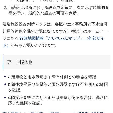
当該設置場所における設置判定毎に、次に示す現地調査
等を行い、最終的な設置の可否を判断。
浸透施設設置判断マップは、各区の土木事務所と下水道河
川局管路保全課でご覧になれますが、横浜市のホームペー
ジにある
行政地図情報「だいちゃんマップ」（外部サイ
ト）
からもご覧いただけます。
ア 可能地
a.建築物と雨水浸透ます砕石外側との離隔を確認。
b.隣接境界及び擁壁等と雨水浸透ます砕石外側との離隔
を確認。
c.隣接境界等にのり面または擁壁がある場合は、高さに
応じた離隔を確認。