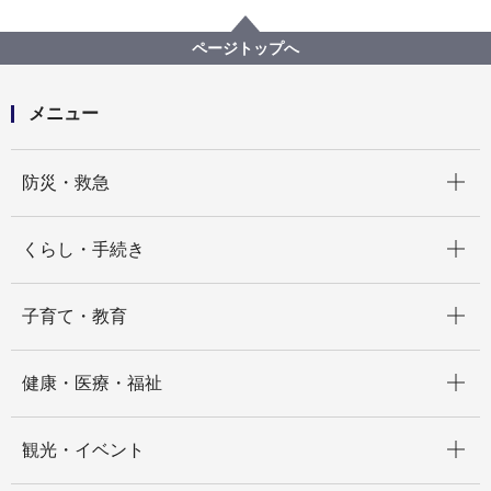
まちづくり・環境
河川・下水道
下水道
下水道への接続
雨水浸透ます
浸透施設設置判断マップの活用
ページトップへ
メニュー
開く
防災・救急
開く
くらし・手続き
開く
子育て・教育
開く
健康・医療・福祉
開く
観光・イベント