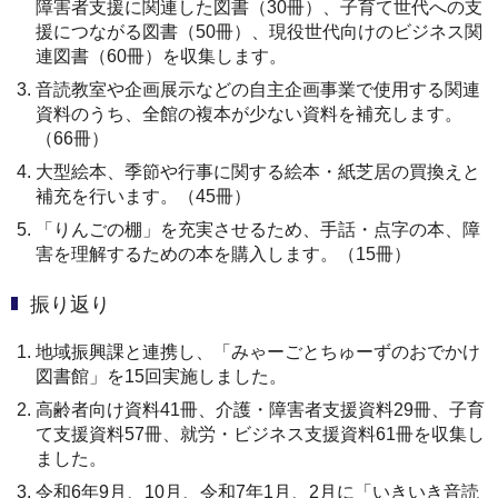
障害者支援に関連した図書（30冊）、子育て世代への支
援につながる図書（50冊）、現役世代向けのビジネス関
連図書（60冊）を収集します。
音読教室や企画展示などの自主企画事業で使用する関連
資料のうち、全館の複本が少ない資料を補充します。
（66冊）
大型絵本、季節や行事に関する絵本・紙芝居の買換えと
補充を行います。（45冊）
「りんごの棚」を充実させるため、手話・点字の本、障
害を理解するための本を購入します。（15冊）
振り返り
地域振興課と連携し、「みゃーごとちゅーずのおでかけ
図書館」を15回実施しました。
高齢者向け資料41冊、介護・障害者支援資料29冊、子育
て支援資料57冊、就労・ビジネス支援資料61冊を収集し
ました。
令和6年9月、10月、令和7年1月、2月に「いきいき音読