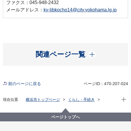
ファクス：045-948-2432
メールアドレス：
ky-libkocho14@city.yokohama.lg.jp
開く
関連ページ一覧
前のページに戻る
ページID：470-207-024
現在位
現在位置
横浜市トップページ
くらし・手続き
市民協働・学び
図書館
運営情報
横浜市立図書館の目標
令和６年度の目標一覧
令和６年度 都筑図書館の目標一覧振り返り
ページトップへ