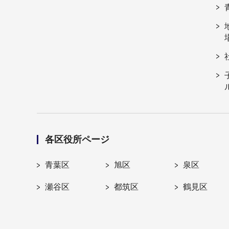
各区役所ページ
青葉区
旭区
泉区
瀬谷区
都筑区
鶴見区