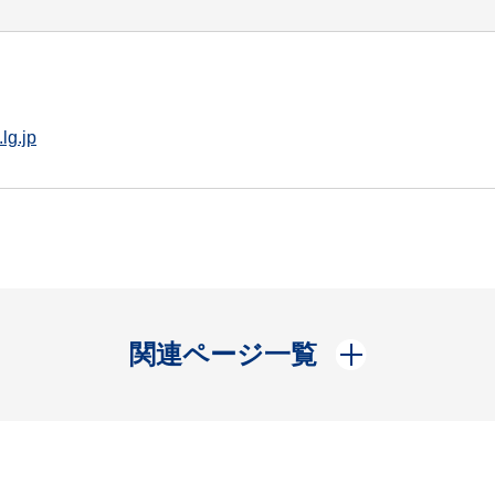
lg.jp
開く
関連ページ一覧