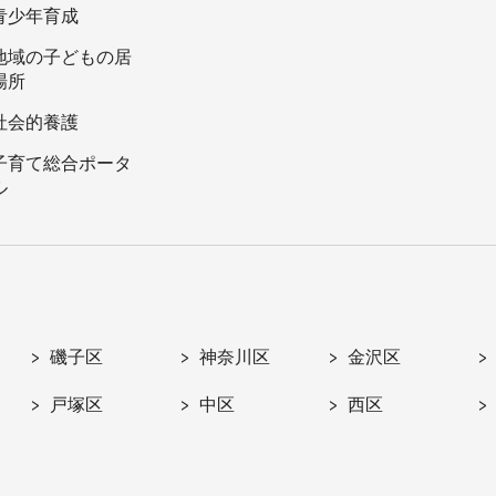
青少年育成
地域の子どもの居
場所
社会的養護
子育て総合ポータ
ル
磯子区
神奈川区
金沢区
戸塚区
中区
西区