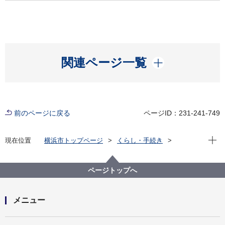
開く
関連ページ一覧
前のページに戻る
ページID：231-241-749
現在位
現在位置
横浜市トップページ
くらし・手続き
市民協働・学び
図書館
各図書館
神奈川図書館
神奈川区デジタルライブラリー
（４）中央南部エリア
ページトップへ
栗田谷中学校旧校舎プールサイドより
メニュー
開く