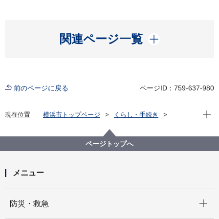
開く
関連ページ一覧
前のページに戻る
ページID：759-637-980
現在位
現在位置
横浜市トップページ
くらし・手続き
市民協働・学び
図書館
各図書館
神奈川図書館
神奈川区デジタルライブラリー
（４）中央南部エリア
ページトップへ
日本水産ＫＫ高島台アパート 屋上からの展望 ３
メニュー
開く
防災・救急