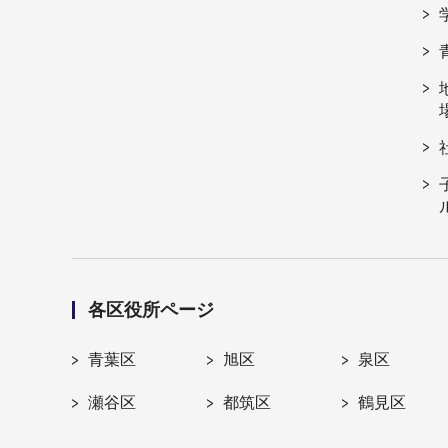
各区役所ページ
青葉区
旭区
泉区
瀬谷区
都筑区
鶴見区