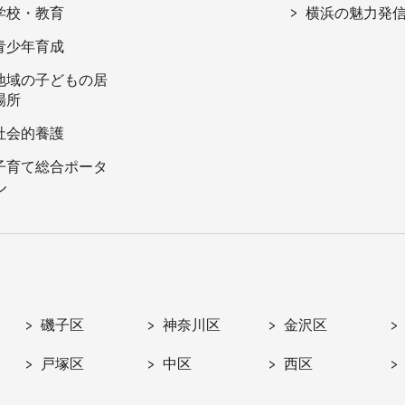
学校・教育
横浜の魅力発
青少年育成
地域の子どもの居
場所
社会的養護
子育て総合ポータ
ル
磯子区
神奈川区
金沢区
戸塚区
中区
西区