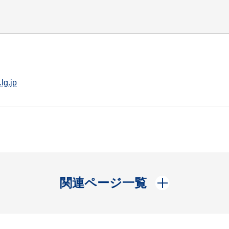
lg.jp
開く
関連ページ一覧