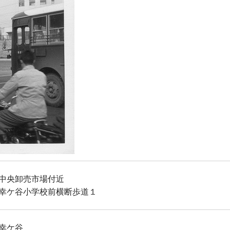
中央卸売市場付近
幸ケ谷小学校前横断歩道１
幸ケ谷