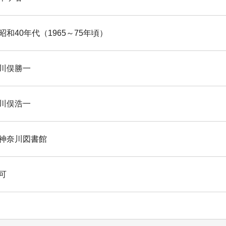
昭和40年代（1965～75年頃）
川俣勝一
川俣浩一
神奈川図書館
可