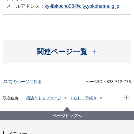
メールアドレス：
ky-libkocho03@city.yokohama.lg.jp
開く
関連ページ一覧
前のページに戻る
ページID：838-712-775
現在位
現在位置
横浜市トップページ
くらし・手続き
市民協働・学び
図書館
各図書館
神奈川図書館
神奈川区デジタルライブラリー
（４）中央南部エリア
ページトップへ
校庭造成中の栗田谷中学校旧校舎航空写真１
メニュー