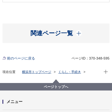
開く
関連ページ一覧
前のページに戻る
ページID：370-348-595
現在位
現在位置
横浜市トップページ
くらし・手続き
市民協働・学び
図書館
各図書館
神奈川図書館
神奈川区デジタルライブラリー
（４）中央南部エリア
高島山公園内 望欣台の碑
ページトップへ
メニュー