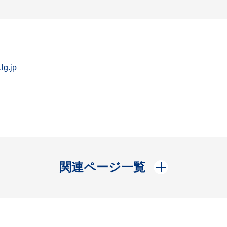
lg.jp
開く
関連ページ一覧