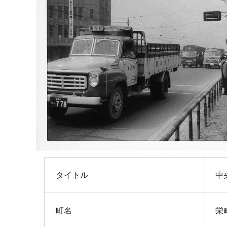
タイトル
中
町名
栄