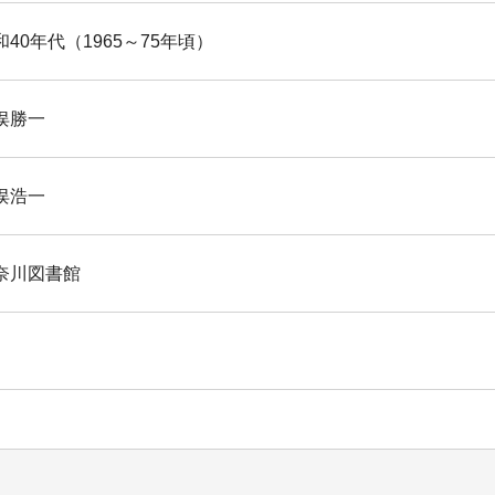
和40年代（1965～75年頃）
俣勝一
俣浩一
奈川図書館