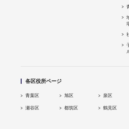
各区役所ページ
青葉区
旭区
泉区
瀬谷区
都筑区
鶴見区