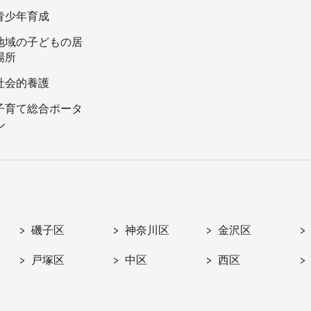
青少年育成
地域の子どもの居
場所
社会的養護
子育て総合ポータ
ル
磯子区
神奈川区
金沢区
戸塚区
中区
西区