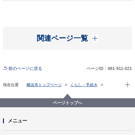
開く
関連ページ一覧
前のページに戻る
ページID：481-911-021
現在位
現在位置
横浜市トップページ
くらし・手続き
市民協働・学び
図書館
各図書館
神奈川図書館
神奈川区デジタルライブラリー
（４）中央南部エリア
洲崎大神 鳥居
ページトップへ
メニュー
開く