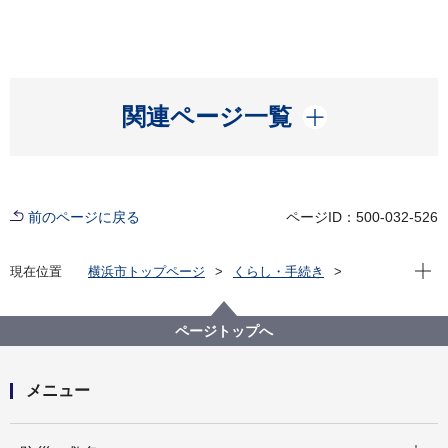
開く
関連ページ一覧
前のページに戻る
ページID：500-032-526
現在位
現在位置
横浜市トップページ
くらし・手続き
市民協働・学び
図書館
各図書館
神奈川図書館
神奈川区デジタルライブラリー
（４）中央南部エリア
ページトップへ
中央卸売市場付近 幸ケ谷小学校旧校舎３
メニュー
開く