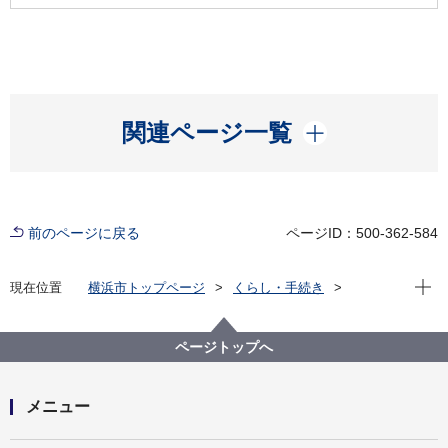
開く
関連ページ一覧
前のページに戻る
ページID：500-362-584
現在位
現在位置
横浜市トップページ
くらし・手続き
市民協働・学び
図書館
各図書館
神奈川図書館
神奈川区デジタルライブラリー
（４）中央南部エリア
大綱金刀比羅神社 社殿
ページトップへ
メニュー