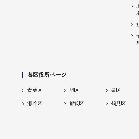
各区役所ページ
青葉区
旭区
泉区
瀬谷区
都筑区
鶴見区