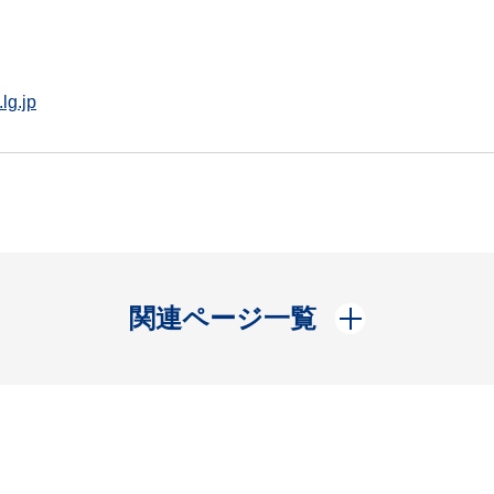
lg.jp
開く
関連ページ一覧