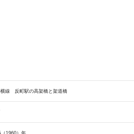
東横線 反町駅の高架橋と架道橋
町
5（1960）年