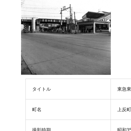
タイトル
東急
町名
上反
撮影時期
昭和3