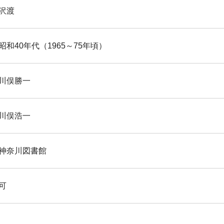
沢渡
昭和40年代（1965～75年頃）
川俣勝一
川俣浩一
神奈川図書館
可