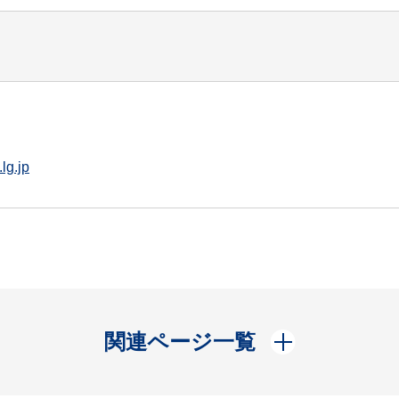
lg.jp
開く
関連ページ一覧