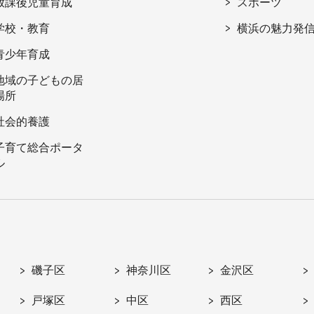
放課後児童育成
スポーツ
学校・教育
横浜の魅力発
青少年育成
地域の子どもの居
場所
社会的養護
子育て総合ポータ
ル
磯子区
神奈川区
金沢区
戸塚区
中区
西区