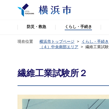
防災・救急
くらし・手続き
現在位置
横浜市トップページ
くらし・手続き
（４）中央南部エリア
繊維工業試験
繊維工業試験所２