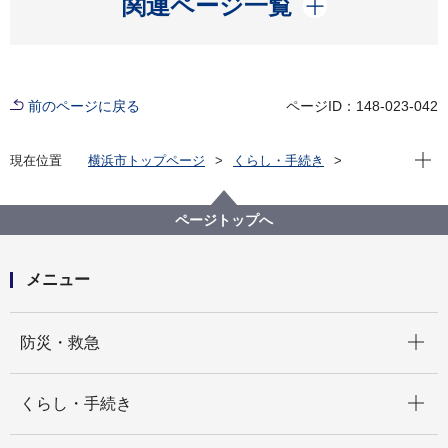
関連ページ一覧
前のページに戻る
ページID：148-023-042
現在位
現在位置
横浜市トップページ
くらし・手続き
市民協働・学び
図書館
各図書館
神奈川図書館
神奈川区デジタルライブラリー
（４）中央南部エリア
栗田谷中学校旧校舎外観
ページトップへ
メニュー
開く
防災・救急
開く
くらし・手続き
開く