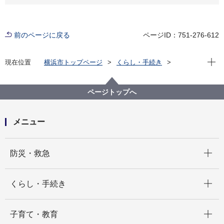
前のページに戻る
ページID：751-276-612
現在位
現在位置
横浜市トップページ
くらし・手続き
市民協働・学び
図書館
各図書館
神奈川図書館
神奈川区デジタルライブラリー
（４）中央南部エリア
神奈川台関門跡 ３
ページトップへ
メニュー
開く
防災・救急
開く
くらし・手続き
開く
子育て・教育