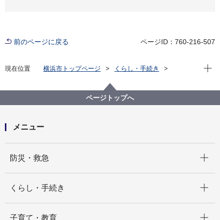
前のページに戻る
ページID：760-216-507
現在位
現在位置
横浜市トップページ
くらし・手続き
市民協働・学び
図書館
各図書館
神奈川図書館
神奈川区デジタルライブラリー
（４）中央南部エリア
ページトップへ
比較写真 三ツ沢第一歩道橋から見た三ツ沢公園
メニュー
開く
防災・救急
開く
くらし・手続き
開く
子育て・教育