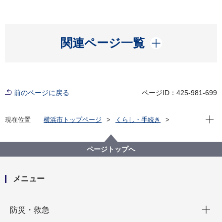
開く
関連ページ一覧
前のページに戻る
ページID：425-981-699
現在位
現在位置
横浜市トップページ
くらし・手続き
市民協働・学び
図書館
各図書館
神奈川図書館
神奈川区デジタルライブラリー
（４）中央南部エリア
栗田谷中学校旧校舎正門１
ページトップへ
メニュー
開く
防災・救急