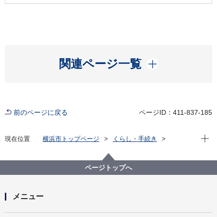
開く
関連ページ一覧
前のページに戻る
ページID：411-837-185
現在位
現在位置
横浜市トップページ
くらし・手続き
市民協働・学び
図書館
各図書館
神奈川図書館
神奈川区デジタルライブラリー
（４）中央南部エリア
洲崎大神 社殿
ページトップへ
メニュー