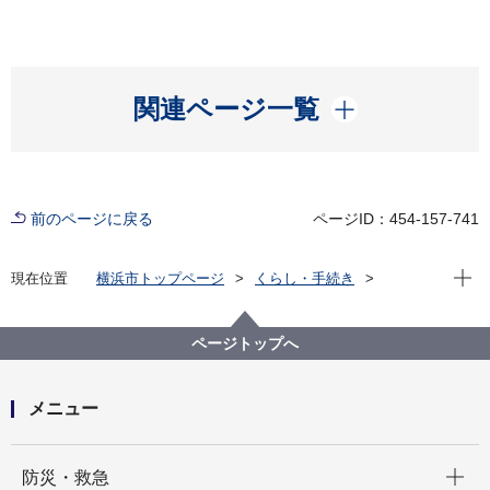
開く
関連ページ一覧
前のページに戻る
ページID：454-157-741
現在位
現在位置
横浜市トップページ
くらし・手続き
市民協働・学び
図書館
各図書館
神奈川図書館
神奈川区デジタルライブラリー
（４）中央南部エリア
栗田谷中学校外観
ページトップへ
メニュー
開く
防災・救急