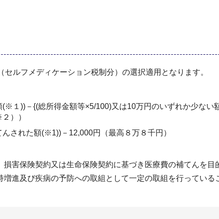
分（セルフメディケーション税制分）の選択適用となります。
１))－{(総所得金額等×5/100)又は10万円のいずれか少ない額
※２））
れた額(※1))－12,000円（最高８万８千円）
、損害保険契約又は生命保険契約に基づき医療費の補てんを目
持増進及び疾病の予防への取組として一定の取組を行っている