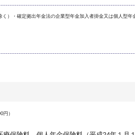
く）・確定拠出年金法の企業型年金加入者掛金又は個人型年金
00円）
医療保険料、個人年金保険料（平成24年１月