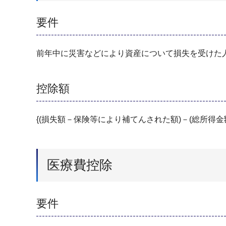
要件
前年中に災害などにより資産について損失を受けた
控除額
{(損失額－保険等により補てんされた額)－(総所得金額
医療費控除
要件