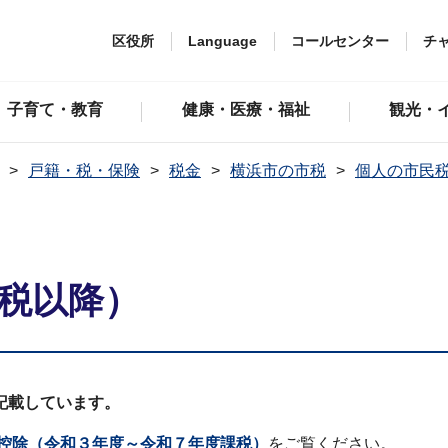
区役所
Language
コールセンター
チ
子育て・教育
健康・医療・福祉
観光・
戸籍・税・保険
税金
横浜市の市税
個人の市民
課税以降）
記載しています。
控除（令和３年度～令和７年度課税）
をご覧ください。