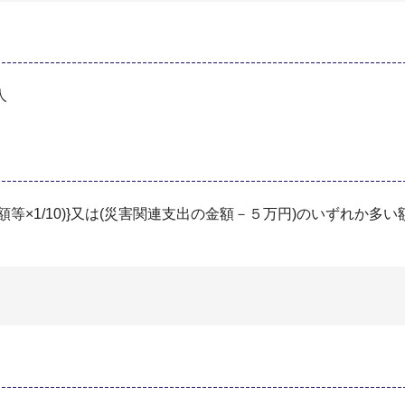
人
等×1/10)}又は(災害関連支出の金額－５万円)のいずれか多い