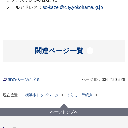
ファクス：045-641-2775
メールアドレス：
so-kazei@city.yokohama.lg.jp
開く
関連ページ一覧
前のページに戻る
ページID：336-730-526
現在位
現在位置
横浜市トップページ
くらし・手続き
戸籍・税・保険
税金
横浜市の市税
個人の市民税・県民税
個人の市民税・県民税（詳細）
ページトップへ
市民税・県民税のeLTAX（エルタックス）電子申告に
ついて