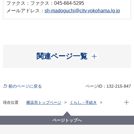
ファクス：ファクス：045-664-5295
メールアドレス：
sh-madoguchi@city.yokohama.lg.jp
開く
関連ページ一覧
前のページに戻る
ページID：132-215-847
現在位
現在位置
横浜市トップページ
くらし・手続き
戸籍・税・保険
届出・証明（戸籍・住民票など）
戸籍・住民票・印鑑登録・マイナンバーカード
ページトップへ
マイナンバーカード・電子証明書
マイナンバーカードの申請をお手伝いします！