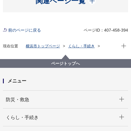
関連ページ一覧
前のページに戻る
ページID：407-458-394
現在位
現在位置
横浜市トップページ
くらし・手続き
戸籍・税・保険
届出・証明（戸籍・住民票など）
戸籍・住民票・印鑑登録・マイナンバーカード
ページトップへ
マイナンバーカード・電子証明書
マイナンバーカードの住所や氏名等の変更について
メニュー
開く
防災・救急
開く
くらし・手続き
開く