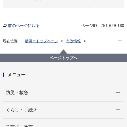
前のページに戻る
ページID：751-629-160
現在位
現在位置
横浜市トップページ
市政情報
広報・広聴・報道
記者発表
教育委員会事務局
記者発表 2024年度
「横浜市文化財保存活用地域計画」が認定されました
ページトップへ
メニュー
開く
防災・救急
開く
くらし・手続き
開く