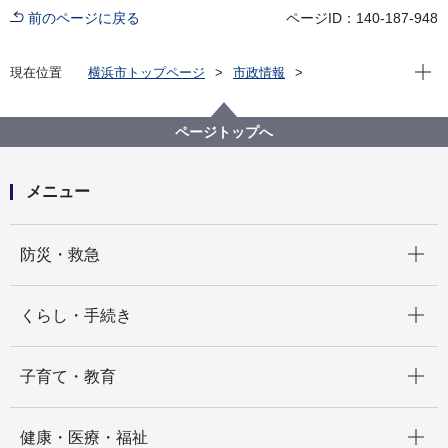
前のページに戻る
ページID：140-187-948
現在位
現在位置
横浜市トップページ
市政情報
広報・広聴・報道
記者発表
教育委員会事務局
記者発表 2024年度
「よこはま子ども国際平和シンポジウム」を初めて開
ページトップへ
催します
メニュー
開く
防災・救急
開く
くらし・手続き
開く
子育て・教育
開く
健康・医療・福祉