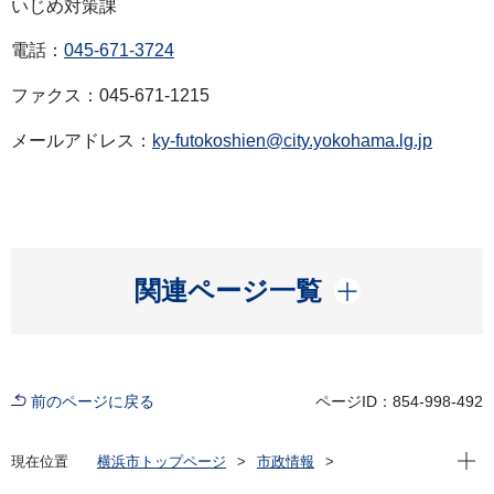
いじめ対策課
電話：
045-671-3724
ファクス：045-671-1215
メールアドレス：
ky-futokoshien@city.yokohama.lg.jp
開く
関連ページ一覧
前のページに戻る
ページID：854-998-492
現在位
現在位置
横浜市トップページ
市政情報
広報・広聴・報道
記者発表