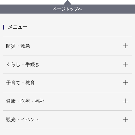
教育委員会事務局
記者発表 2024年度
いじめ防止市民フォーラムを開催します～12月は「い
ページトップへ
じめ防止啓発月間」～
メニュー
開く
防災・救急
開く
くらし・手続き
開く
子育て・教育
開く
健康・医療・福祉
開く
観光・イベント
開く