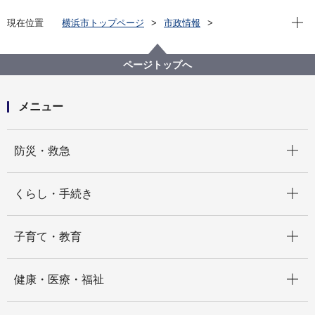
現在位
現在位置
横浜市トップページ
市政情報
広報・広聴・報道
記者発表
教育委員会事務局
記者発表 2024年度
新しい教員採用試験、始まる。 SPI３導入・一次試
ページトップへ
験免除区分拡大
メニュー
開く
防災・救急
開く
くらし・手続き
開く
子育て・教育
開く
健康・医療・福祉
開く