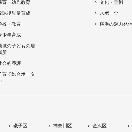
保育・幼児教育
文化・芸術
放課後児童育成
スポーツ
学校・教育
横浜の魅力発
青少年育成
地域の子どもの居
場所
社会的養護
子育て総合ポータ
ル
磯子区
神奈川区
金沢区