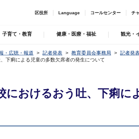
区役所
Language
コールセンター
チ
子育て・教育
健康・医療・福祉
観光・
報・広聴・報道
記者発表
教育委員会事務局
記者発表
吐、下痢による児童の多数欠席者の発生について
校におけるおう吐、下痢に