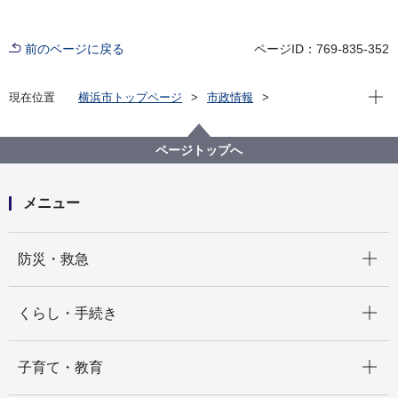
前のページに戻る
ページID：769-835-352
現在位
現在位置
横浜市トップページ
市政情報
広報・広聴・報道
記者発表
教育委員会事務局
記者発表 2024年度
給食の魅力を多彩なコンテンツでお届け！ ８月３日
ページトップへ
より市庁舎で中学校給食展を開催します
メニュー
開く
防災・救急
開く
くらし・手続き
開く
子育て・教育