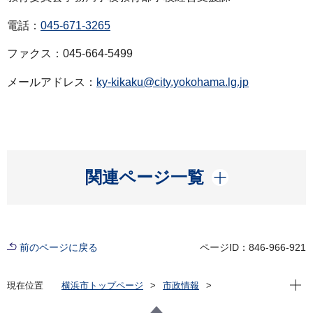
電話：
045-671-3265
ファクス：045-664-5499
メールアドレス：
ky-kikaku@city.yokohama.lg.jp
開く
関連ページ一覧
前のページに戻る
ページID：846-966-921
現在位
現在位置
横浜市トップページ
市政情報
広報・広聴・報道
記者発表
教育委員会事務局
記者発表 2024年度