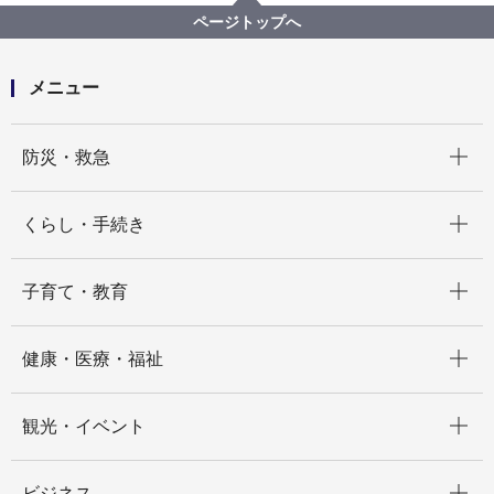
市立中学校等で使用する教科書の採択について
ページトップへ
メニュー
開く
防災・救急
開く
くらし・手続き
開く
子育て・教育
開く
健康・医療・福祉
開く
観光・イベント
開く
ビジネス