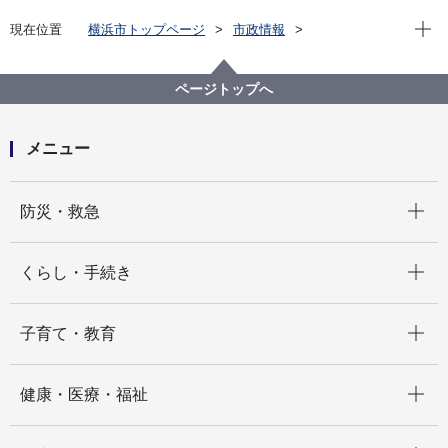
現在位
現在位置
横浜市トップページ
市政情報
広報・広聴・報道
記者発表
教育委員会事務局
記者発表 2024年度
国登録有形文化財（建造物）に係る答申について
ページトップへ
メニュー
開く
防災・救急
開く
くらし・手続き
開く
子育て・教育
開く
健康・医療・福祉
開く