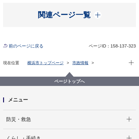
開く
関連ページ一覧
前のページに戻る
ページID：158-137-323
現在位
現在位置
横浜市トップページ
市政情報
広報・広聴・報道
記者発表
教育委員会事務局
記者発表 2024年度
子供の読書活動優秀実践校・図書館として「川上小学
ページトップへ
校」「北綱島特別支援学校」「港南図書館」が文部科
学大臣表彰を受賞しました！
メニュー
開く
防災・救急
開く
くらし・手続き