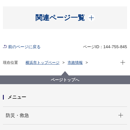
開く
関連ページ一覧
前のページに戻る
ページID：144-755-845
現在位
現在位置
横浜市トップページ
市政情報
広報・広聴・報道
記者発表
教育委員会事務局
記者発表 2024年度
市立小学校等の子どもたちがオーケストラを鑑賞しま
ページトップへ
す～令和６年度「心の教育ふれあいコンサート」開催
～
メニュー
開く
防災・救急
開く