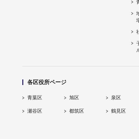
各区役所ページ
青葉区
旭区
泉区
瀬谷区
都筑区
鶴見区