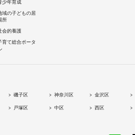
青少年育成
地域の子どもの居
場所
社会的養護
子育て総合ポータ
ル
磯子区
神奈川区
金沢区
戸塚区
中区
西区