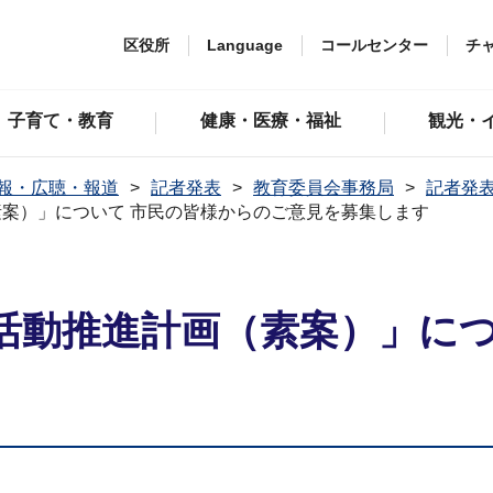
区役所
Language
コールセンター
チ
子育て・教育
健康・医療・福祉
観光・
報・広聴・報道
記者発表
教育委員会事務局
記者発表
案）」について 市民の皆様からのご意見を募集します
活動推進計画（素案）」につ