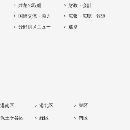
信
共創の取組
財政・会計
国際交流・協力
広報・広聴・報道
分野別メニュー
選挙
港南区
港北区
栄区
保土ケ谷区
緑区
南区