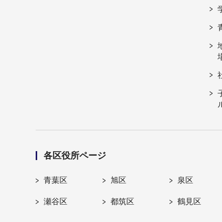
各区役所ページ
青葉区
旭区
泉区
瀬谷区
都筑区
鶴見区