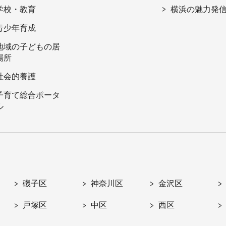
学校・教育
横浜の魅力発
青少年育成
地域の子どもの居
場所
社会的養護
子育て総合ポータ
ル
磯子区
神奈川区
金沢区
戸塚区
中区
西区