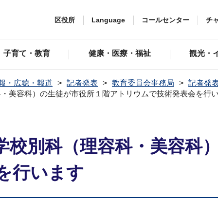
区役所
Language
コールセンター
チ
子育て・教育
健康・医療・福祉
観光・
報・広聴・報道
記者発表
教育委員会事務局
記者発表
科・美容科）の生徒が市役所１階アトリウムで技術発表会を行
学校別科（理容科・美容科
を行います