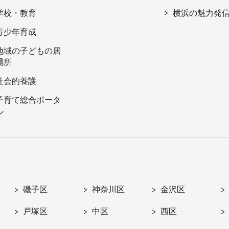
学校・教育
横浜の魅力発
青少年育成
地域の子どもの居
場所
社会的養護
子育て総合ポータ
ル
磯子区
神奈川区
金沢区
戸塚区
中区
西区