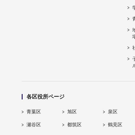
各区役所ページ
青葉区
旭区
泉区
瀬谷区
都筑区
鶴見区