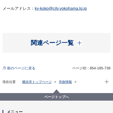
メールアドレス：
ky-koko@city.yokohama.lg.jp
開く
関連ページ一覧
前のページに戻る
ページID：854-185-738
現在位
現在位置
横浜市トップページ
市政情報
広報・広聴・報道
記者発表
教育委員会事務局
記者発表 2024年度
令和７年度横浜市立高等学校の入学者の募集及び選抜
ページトップへ
要綱について
メニュー