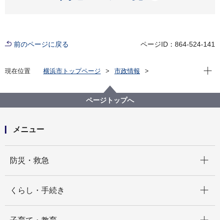
前のページに戻る
ページID：864-524-141
現在位
現在位置
横浜市トップページ
市政情報
広報・広聴・報道
記者発表
教育委員会事務局
記者発表 2024年度
令和８年「二十歳の市民を祝うつどい」 実行委員を募
ページトップへ
集します！
メニュー
開く
防災・救急
開く
くらし・手続き
開く