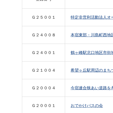
Ｇ２５００１
特定非営利活動法人オ
Ｇ２４００８
本宿東部・川島町西地
Ｇ２４００１
鶴ヶ峰駅北口地区市街
Ｇ２１００４
希望ヶ丘駅周辺のまち
Ｇ２０００４
今宿連合狭あい道路を
Ｇ２０００１
おでかけバスの会