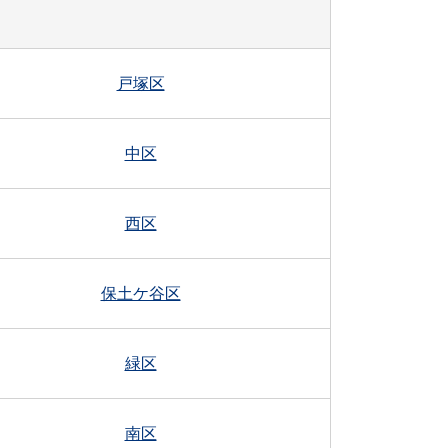
戸塚区
中区
西区
保土ケ谷区
緑区
南区