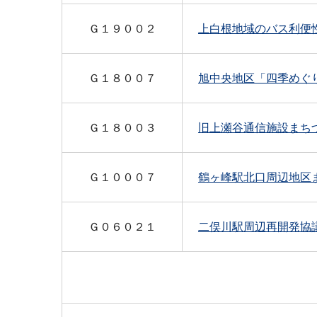
Ｇ１９００２
上白根地域のバス利便
Ｇ１８００７
旭中央地区「四季めぐ
Ｇ
１８００３
旧上瀬谷通信施設まち
Ｇ１０００７
鶴ヶ峰駅北口周辺地区
Ｇ０６０２１
二俣川駅周辺再開発協