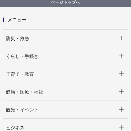
各区の地区計画
中区
ページトップへ
C-083:日ノ出町駅前Ａ地区
メニュー
開く
防災・救急
開く
くらし・手続き
開く
子育て・教育
開く
健康・医療・福祉
開く
観光・イベント
開く
ビジネス