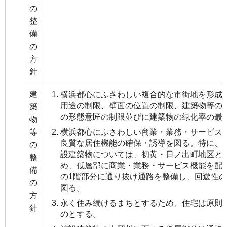
の
整
備
の
方
針
建
横浜都心にふさわしい複合的な市街地を形成
用途の制限、壁面の位置の制限、建築物等の
築
の形態意匠の制限並びに建築物の緑化率の最
物
等
横浜都心にふさわしい商業・業務・サービス
良質な居住機能の確保・誘導を図る。特に、
の
設建築物については、初黄・日ノ出町地区と
整
め、低層部に商業・業務・サービス機能を配
備
の1階部分に通り抜け通路を整備し、回遊性
の
図る。
方
永く住み続けるまちとするため、住宅は原則
針
のとする。