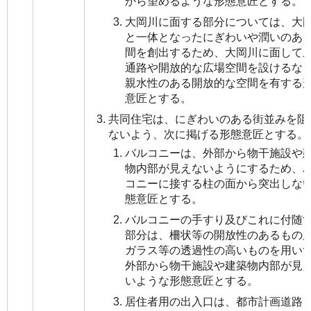
から望めるような形態意匠とする。
大岡川に面する部分については、大
と一体となったにぎわいや潤いのあ
間を創出するため、大岡川に面して
通路や開放的な広場空間を設けるな
親水性のある開放的な空間を有する
意匠とする。
共同住宅は、にぎわいのある街並みを阻
ないよう、次に掲げる形態意匠とする。
バルコニーは、外部から物干施設や
物内部が見えないようにするため、
コニーに接する柱の面から突出しな
態意匠とする。
バルコニーの手すり及びこれに付随
部分は、柵状等の開放性のあるもの
ガラス等の透過性の高いものを用い
外部から物干施設や建築物内部が見
いような形態意匠とする。
居住者用の出入口は、都市計画道路