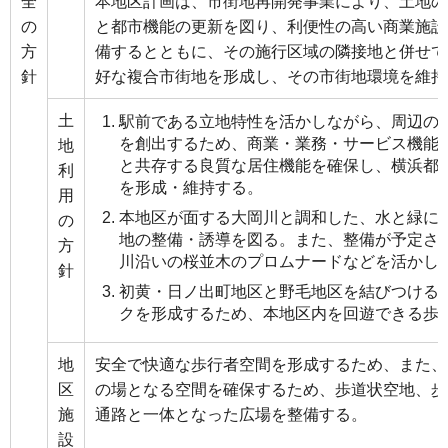
全
本地区計画は、市街地再開発事業により、土地の
の
と都市機能の更新を図り、利便性の高い商業施設
方
備するとともに、その施行区域の隣接地と併せて
針
好な複合市街地を形成し、その市街地環境を維持
土
駅前である立地特性を活かしながら、周辺の
を創出するため、商業・業務・サービス機能
地
と共存する良質な居住機能を確保し、横浜都
利
を形成・維持する。
用
本地区が面する大岡川と調和した、水と緑に
の
地の整備・誘導を図る。また、整備が予定さ
方
川沿いの桜並木のプロムナードなどを活かし
針
初黄・日ノ出町地区と野毛地区を結びつける
クを形成するため、本地区内を回遊できる歩
地
安全で快適な歩行者空間を形成するため、また、
区
の場となる空間を確保するため、歩道状空地、歩
施
通路と一体となった広場を整備する。
設