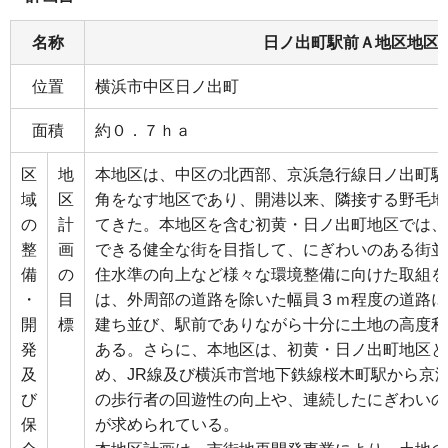
名称
日ノ出町駅前Ａ地区地区
位置
横浜市中区日ノ出町
面積
約０．７ｈａ
区
地
本地区は、中区の北西部、京浜急行線日ノ出町駅
域
区
角をなす地区であり、開港以来、隣接する野毛地
の
計
てきた。本地区を含む初黄・日ノ出町地区では、
整
画
できる健全な街を目指して、にぎわいのある街並
備
の
住水準の向上など様々な環境整備に向けた取組を
・
目
は、外周部の道路を除いた幅員３ｍ程度の道路に
開
標
建ち並び、駅前でありながら十分に土地の高度利
発
ある。さらに、本地区は、初黄・日ノ出町地区と
及
め、JR線及び横浜市営地下鉄線桜木町駅から京
び
の歩行者の回遊性の向上や、連続したにぎわいの
保
が求められている。