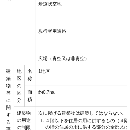
歩道状空地
歩行者用通路
広場（青空又は非青空）
建
地
名
1地区
築
区
称
物
の
面
約0.7ha
等
区
積
に
分
関
建築物
次に掲げる建築物は建築してはならない。
す
の用途
４階以下を住居の用に供するもの（４階
る
の階の住居の用に供する部分の全部又は
の制限
事