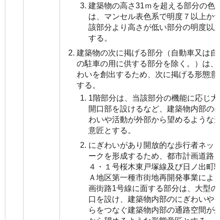
建築物の高さ31ｍを超える部分の色
は、マンセル表色系で明度７以上か
該部分より高さが低い部分の明度以
する。
建築物の次に掲げる部分（自動車又は自
の駐車の用に供する部分を除く。）は、
わいを創出するため、次に掲げる形態意
する。
1階部分は、当該部分の機能に応じ大
開口部を設けるなど、建築物内部の
わいや活動が外部から望めるような
意匠とする。
にぎわいがあり開放的な歩行者ネッ
ークを形成するため、都市計画道路
４・１号桜木東戸塚線及び日ノ出町
Ａ地区第一種市街地再開発事業によ
画街路1号線に面する部分は、大型の
口を設け、建築物内部のにぎわいや
らをつなぐ建築物内部の通路空間が