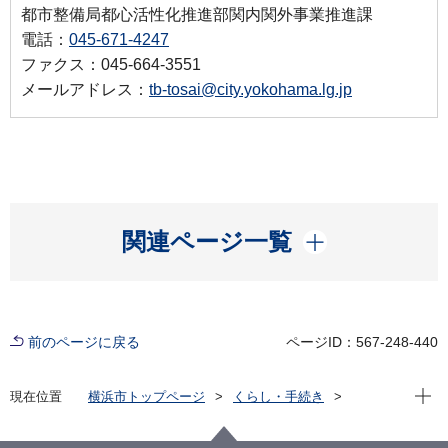
都市整備局都心活性化推進部関内関外事業推進課
電話：
045-671-4247
ファクス：045-664-3551
メールアドレス：
tb-tosai@city.yokohama.lg.jp
開く
関連ページ一覧
前のページに戻る
ページID：567-248-440
現在位
現在位置
横浜市トップページ
くらし・手続き
まちづくり・環境
都市整備
地区計画・建築協定等
地区計画