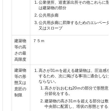
公衆便所、巡査派出所その他これらに類
は建築物の部分
公共用歩廊
公共用歩廊に昇降するためのエレベータ
又はスロープ
建築物
７５ｍ
等の高
さの最
高限度
建築物
高さが31ｍを超える建築物は、圧迫感を
するため、次に掲げる事項に適合しなけ
等の形
ならない。
態又は
高さがおおむね20ｍの部分で形態意
意匠の
分節化をする。
制限
建築物の高さ31ｍを超える部分は敷
中央部に配置し、塔状の形態とする