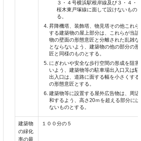
３・４号横浜駅根岸線及び３・４・
桜木東戸塚線に面して設けないもの
る。
昇降機塔、装飾塔、物見塔その他これら
する建築物の屋上部分は、これらが当該
物の壁面の形態意匠と分離された乱雑な
とならないよう、建築物の他の部分の形
匠と同様のものとする。
にぎわいや安全な歩行空間の形成を阻害
いよう、建築物等の駐車場出入口又は駐
出入口は、道路に面する幅を小さくする
の形態意匠とする。
建築物等に設置する屋外広告物は、周辺
和するよう、高さ20ｍを超える部分には
ないものとする。
建築物
１００分の５
の緑化
率の最