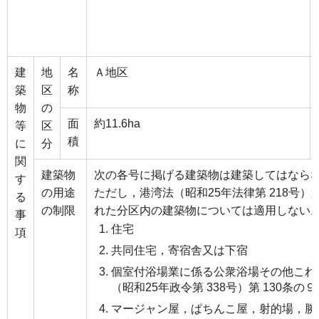
建
地
名
Ａ地区
築
区
称
物
の
面
約11.6ha
等
区
積
に
分
関
建築物
次の各号に掲げる建築物は建築してはなら
す
の用途
ただし，港湾法（昭和25年法律第 218号）
る
の制限
れた分区内の建築物については適用しない
事
住宅
項
共同住宅，寄宿舎又は下宿
個室付浴場業に係る公衆浴場その他これ
（昭和25年政令第 338号）第 130条
マージャン屋，ぱちんこ屋，射的場，勝