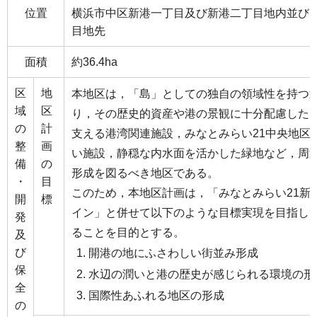
位置
横浜市中区新港一丁目及び新港二丁目地内並び
目地先
面積
約36.4ha
区
地
本地区は，「島」としての独自の領域性を持つ
域
区
り，その歴史的資産や港の景観に十分配慮したう
の
計
支える港湾関連施設，みなとみらい21中央地区
整
画
い施設，静穏な内水面を活かした緑地など，周
備
の
形成を図るべき地区である。
・
目
このため，本地区計画は，「みなとみらい21新
開
標
イン」と併せて以下のような目標実現を目指し
発
ることを目的とする。
及
び
開港の地にふさわしい街並み形成
保
水辺の潤いと港の歴史が感じられる環境の形
全
国際性あふれる地区の形成
の