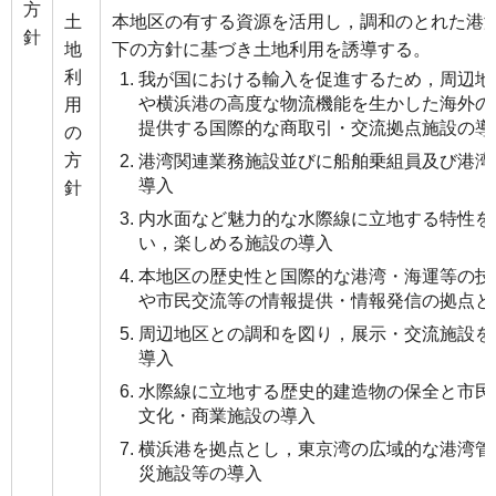
方
土
本地区の有する資源を活用し，調和のとれた港
針
地
下の方針に基づき土地利用を誘導する。
利
我が国における輸入を促進するため，周辺地
や横浜港の高度な物流機能を生かした海外の
用
提供する国際的な商取引・交流拠点施設の導
の
方
港湾関連業務施設並びに船舶乗組員及び港湾
導入
針
内水面など魅力的な水際線に立地する特性を
い，楽しめる施設の導入
本地区の歴史性と国際的な港湾・海運等の技
や市民交流等の情報提供・情報発信の拠点と
周辺地区との調和を図り，展示・交流施設を
導入
水際線に立地する歴史的建造物の保全と市民
文化・商業施設の導入
横浜港を拠点とし，東京湾の広域的な港湾管
災施設等の導入