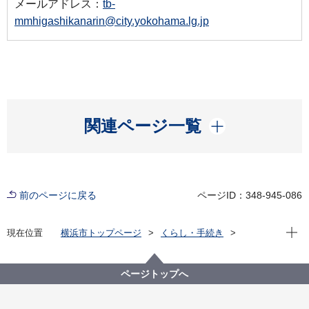
メールアドレス：
tb-
mmhigashikanarin@city.yokohama.lg.jp
開く
関連ページ一覧
前のページに戻る
ページID：348-945-086
現在位
現在位置
横浜市トップページ
くらし・手続き
まちづくり・環境
都市整備
地区計画・建築協定等
地区計画
各区の地区計画
中区
ページトップへ
C-036:みなとみらい21新港地区