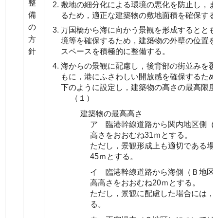
整
敷地の細分化による環境の悪化を防止し，ま
備
るため，適正な建築物の敷地面積を確保する
の
万国橋から海に向かう景観を形成するととも
方
境等を確保するため，建築物の外壁の位置を
スペースを積極的に整備する。
針
海からの景観に配慮し，後背部の街並みを覆
もに，港にふさわしい開放感を確保するため
下のように設定し，建築物の高さの最高限度
（１）
建築物の最高高さ
ア 臨港幹線道路から関内地区側（
高さをおおむね31ｍとする。
ただし，景観形成上も適切である場
45ｍとする。
イ 臨港幹線道路から海側（Ｂ地区
高高さをおおむね20ｍとする。
ただし，景観に配慮した場合には，
る。