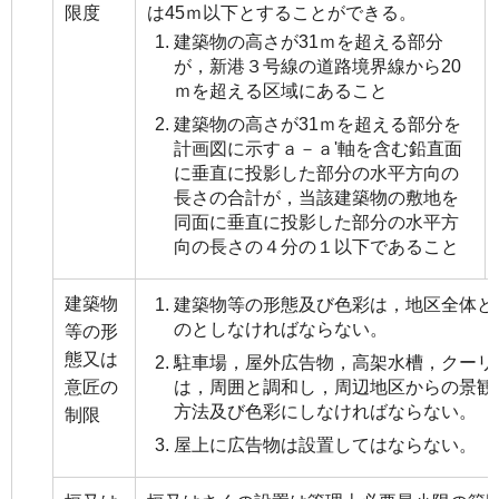
限度
は45ｍ以下とすることができる。
建築物の高さが31ｍを超える部分
が，新港３号線の道路境界線から20
ｍを超える区域にあること
建築物の高さが31ｍを超える部分を
計画図に示すａ－ａ'軸を含む鉛直面
に垂直に投影した部分の水平方向の
長さの合計が，当該建築物の敷地を
同面に垂直に投影した部分の水平方
向の長さの４分の１以下であること
建築物
建築物等の形態及び色彩は，地区全体と
のとしなければならない。
等の形
態又は
駐車場，屋外広告物，高架水槽，クーリ
意匠の
は，周囲と調和し，周辺地区からの景観
方法及び色彩にしなければならない。
制限
屋上に広告物は設置してはならない。