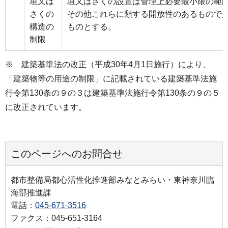
垣又は
垣又はさくの設置は管理上必要最小限の範
さくの
その他これらに類する開放性のあるもので
構造の
ものとする。
制限
※ 建築基準法の改正（平成30年4月1日施行）により、
「建築物等の用途の制限」に記載されている建築基準法施
行令第130条の９の３は建築基準法施行令第130条の９の５
に改正されています。
このページへのお問合せ
都市整備局都心活性化推進部みなとみらい・東神奈川臨
海部推進課
電話：
045-671-3516
ファクス：045-651-3164