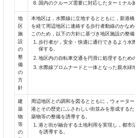
国内のクルーズ需要に対応したターミナル施
地
本地区は，水際線に立地するとともに，新港橋
区
を経て周辺地区に連絡する歩行者動線のかなめ
施
このため，以下の方針に基づき地区施設の整備
設
歩行者が，安全・快適に通行できるよう水際
保する。
の
整
地区内の自転車交通を円滑に処理するための
備
水際線プロムナードと一体となった親水緑地
の
方
針
建
周辺地区との調和を図るとともに，ウォーター
築
港とその歴史にふさわしい街並みを形成するた
物
築物等の整備を誘導する。
等
港と街が融合する土地利用を実現し，都市活
を誘導する。
の