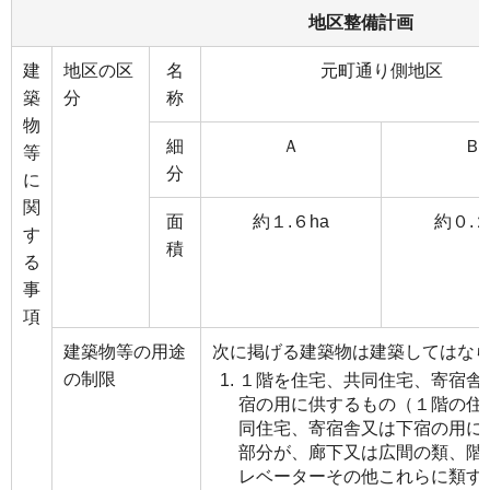
地区整備計画
建
地区の区
名
元町通り側地区
築
分
称
物
細
Ａ
Ｂ
等
分
に
関
面
約１.６ha
約０.２
す
積
る
事
項
建築物等の用途
次に掲げる建築物は建築してはな
の制限
１階を住宅、共同住宅、寄宿舎
宿の用に供するもの（１階の住
同住宅、寄宿舎又は下宿の用に
部分が、廊下又は広間の類、階
レベーターその他これらに類す