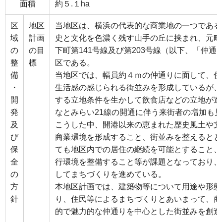
面積
約５.１ha
区
地区
当地区は、横浜の代表的な商業地の一つである
域
計画
史と文化を色濃く残す山手の丘に挟まれ、元町
の
の目
下町第141号線及び第203号線（以下、「仲
整
標
区である。
備
当地区では、幅員約４ｍの仲通りに面して、住
・
生活感の感じられる街並みを形成しているが、
開
する立地条件を生かして飲食店などの立地が進
発
なとみらい21線の開通に伴う来街者の増加も
及
こうした中、開港以来の恵まれた歴史風土や文
び
商業環境を形成すること、街並みを整えるとと
保
ても地区内での居住の継続を可能とすること、
全
行環境を整備すること等が課題となっており、
の
してまちづくりを進めている。
方
本地区計画では、建築物等について用途や形態
針
り、住民等によるまちづくりとあいまって、商
的で魅力的な仲通りを中心とした街並みを創造