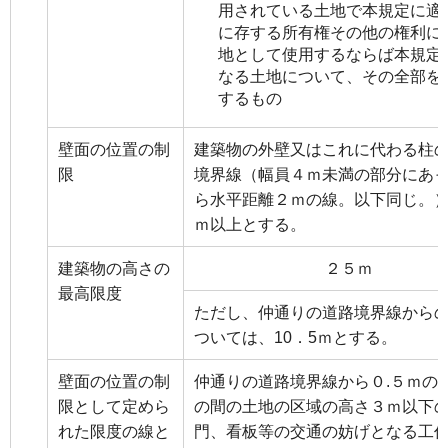
用されている土地で本規定に適
に存する所有権その他の権利に
地として使用するならば本規定
なる土地について、その全部を
するもの
壁面の位置の制
建築物の外壁又はこれに代わる柱
限
境界線（幅員４ｍ未満の部分にあ
ら水平距離２ｍの線。以下同じ。
ｍ以上とする。
建築物の高さの
２５ｍ
最高限度
ただし、仲通りの道路境界線から
ついては、10．5ｍとする。
壁面の位置の制
仲通りの道路境界線から０.５ｍの
限として定めら
の間の土地の区域の高さ３ｍ以下
れた限度の線と
門、看板等の交通の妨げとなる工