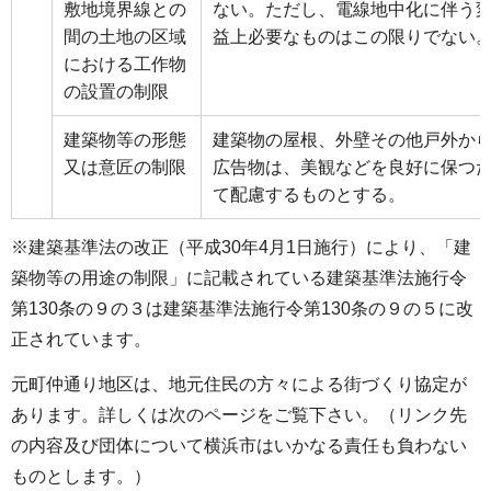
敷地境界線との
ない。ただし、電線地中化に伴う
間の土地の区域
益上必要なものはこの限りでない
における工作物
の設置の制限
建築物等の形態
建築物の屋根、外壁その他戸外か
又は意匠の制限
広告物は、美観などを良好に保つ
て配慮するものとする。
※建築基準法の改正（平成30年4月1日施行）により、「建
築物等の用途の制限」に記載されている建築基準法施行令
第130条の９の３は建築基準法施行令第130条の９の５に改
正されています。
元町仲通り地区は、地元住民の方々による街づくり協定が
あります。詳しくは次のページをご覧下さい。（リンク先
の内容及び団体について横浜市はいかなる責任も負わない
ものとします。）