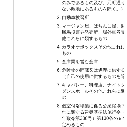
のみであるもの及び、元町通り
ない敷地にあるものを除く。）
自動車教習所
マージャン屋、ぱちんこ屋、射
勝馬投票券発売所、場外車券売
他これらに類するもの
カラオケボックスその他これに
もの
倉庫業を営む倉庫
危険物の貯蔵又は処理に供する
（自己の使用に供するものを除
キャバレー、料理店、ナイトク
ダンスホールその他これらに類
の
個室付浴場業に係る公衆浴場そ
れに類する建築基準法施行令（昭
年政令第338号）第130条の９
定めるもの