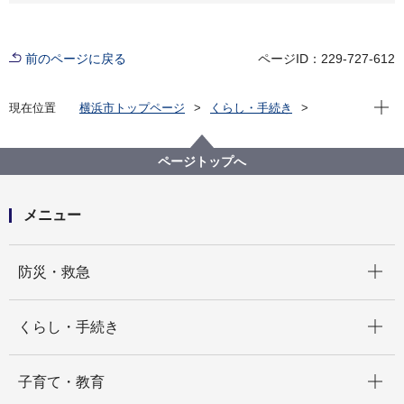
前のページに戻る
ページID：229-727-612
現在位
現在位置
横浜市トップページ
くらし・手続き
まちづくり・環境
都市整備
地区計画・建築協定等
地区計画
各区の地区計画
中区
ページトップへ
C-040:元町仲通り街並み誘導地区
メニュー
開く
防災・救急
開く
くらし・手続き
開く
子育て・教育