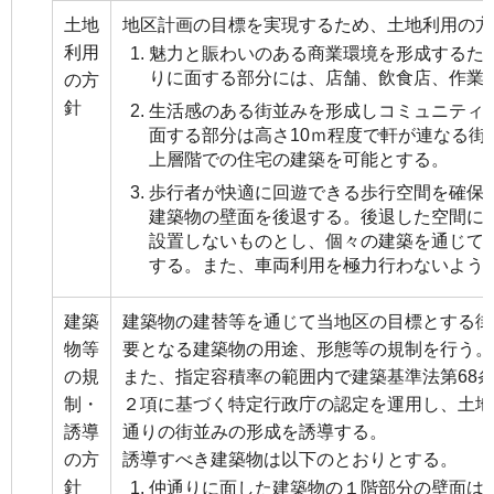
土地
地区計画の目標を実現するため、土地利用の方
利用
魅力と賑わいのある商業環境を形成するた
りに面する部分には、店舗、飲食店、作業
の方
針
生活感のある街並みを形成しコミュニティ
面する部分は高さ10ｍ程度で軒が連なる街
上層階での住宅の建築を可能とする。
歩行者が快適に回遊できる歩行空間を確保
建築物の壁面を後退する。後退した空間に
設置しないものとし、個々の建築を通じて
する。また、車両利用を極力行わないよう
建築
建築物の建替等を通じて当地区の目標とする街
物等
要となる建築物の用途、形態等の規制を行う。
の規
また、指定容積率の範囲内で建築基準法第68
制・
２項に基づく特定行政庁の認定を運用し、土地
誘導
通りの街並みの形成を誘導する。
の方
誘導すべき建築物は以下のとおりとする。
針
仲通りに面した建築物の１階部分の壁面は