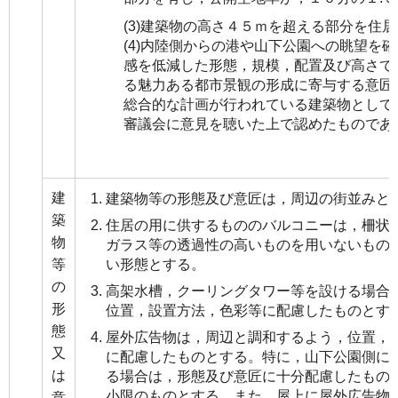
(3)建築物の高さ４５ｍを超える部分を住
(4)内陸側からの港や山下公園への眺望を
感を低減した形態，規模，配置及び高さで
る魅力ある都市景観の形成に寄与する意匠
総合的な計画が行われている建築物として
審議会に意見を聴いた上で認めたものであ
建
建築物等の形態及び意匠は，周辺の街並みと
築
住居の用に供するもののバルコニーは，柵状
物
ガラス等の透過性の高いものを用いないもの
等
い形態とする。
の
高架水槽，クーリングタワー等を設ける場合
形
位置，設置方法，色彩等に配慮したものとす
態
屋外広告物は，周辺と調和するよう，位置，
又
に配慮したものとする。特に，山下公園側に
は
る場合は，形態及び意匠に十分配慮したもの
小限のものとする。また，屋上に屋外広告物
意