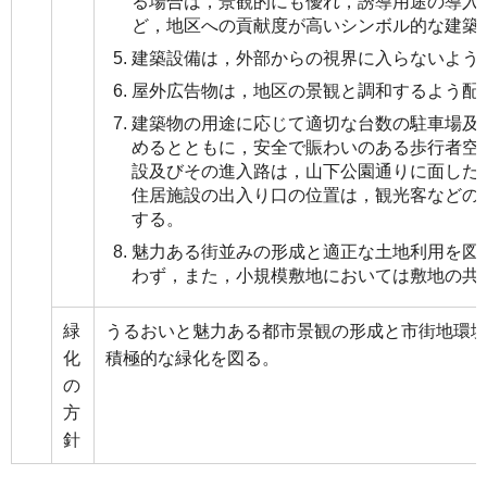
る場合は，景観的にも優れ，誘導用途の導入
ど，地区への貢献度が高いシンボル的な建築
建築設備は，外部からの視界に入らないよう
屋外広告物は，地区の景観と調和するよう配
建築物の用途に応じて適切な台数の駐車場及
めるとともに，安全で賑わいのある歩行者空
設及びその進入路は，山下公園通りに面した
住居施設の出入り口の位置は，観光客などの
する。
魅力ある街並みの形成と適正な土地利用を図
わず，また，小規模敷地においては敷地の共
緑
うるおいと魅力ある都市景観の形成と市街地環
化
積極的な緑化を図る。
の
方
針