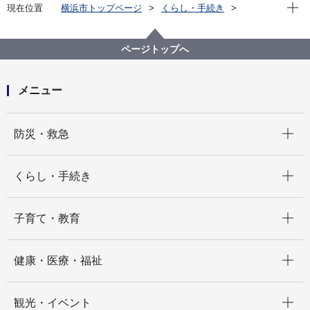
現在位
現在位置
横浜市トップページ
くらし・手続き
まちづくり・環境
都市整備
地区計画・建築協定等
地区計画
各区の地区計画
中区
C-049:山下公園通り地区
ページトップへ
メニュー
開く
防災・救急
開く
くらし・手続き
開く
子育て・教育
開く
健康・医療・福祉
開く
観光・イベント