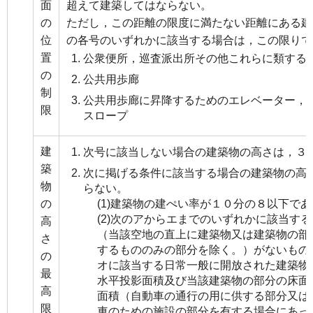
面
超えて建築してはならない。
の
ただし，この距離の限度に満たない距離にある建
位
の各号のいずれかに該当する場合は，この限りで
置
公衆便所，巡査派出所その他これらに類する
の
公共用歩廊
制
公共用歩廊に昇降するためのエレベーター，
限
スロープ
建
次号に該当しない場合の建築物の高さは，３
築
次に掲げる条件に該当する場合の建築物の高
物
らない。
の
(1)建築物の建ぺい率が１０分の８以下で
(2)次のアからエまでのいずれかに該当す
高
（当該空地の直上に建築物又は建築物の部
さ
するもののみの部分を除く。）がないもの
の
オに該当する日常一般に開放された建築物
最
水平投影面積及び当該建築物の部分の床面
高
面積（自動車の通行の用に供する部分又は
限
車のための施設の部分を有する場合にあっ