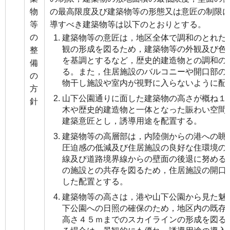
物
の最高限度及び建築物等の形態又は意匠の制限
等
導すべき建築物等は以下のとおりとする。
の
建築物等の意匠は，地区全体で調和のとれた
観の形成を図るため，建築物等の外観及び色
整
を基調とするなど，歴史的建造物との調和の
備
る。また，住居施設のバルコニーや開口部の
の
物干し施設や室内が視野に入らないように配
方
山下公園通りに面した建築物の高さが概ね１
針
木や歴史的建造物と一体となった賑わい空間
建築意匠とし，誘導用途を配置する。
建築物等の高層部は，内陸側からの港への眺
圧迫感の低減及び住居施設の良好な住環境の
線及び道路境界線からの壁面の後退に努める
の施設との共存を図るため，住居施設の開口
した配置とする。
建築物等の高さは，港や山下公園から見た魅
下公園への日照の確保のため，地区内の既存
高さ４５ｍまでのスカイラインの形成を図る