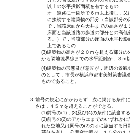
以上の水平投影面積を有するもの
オ 道路に一箇所で６ｍ以上接し，又は
に接続する建築物の部分（当該部分の床
で，当該床面から天井までの高さが１２
床面と当該道路の歩道の部分との高低差
る。）で，当該部分の床面の水平投影面
上であるもの
(3)建築物の高さが２０ｍを超える部分の
から隣地境界線までの水平距離が，３ｍ以
(4)建築物の形態及び意匠が，周辺の景観
のとして，市長が横浜市都市美対策審議会
ものであること。
前号の規定にかかわらず，次に掲げる条件に
さは，４５ｍを超えることができる。
(1)前号の(1)，(3)及び(4)の条件に該当す
(2)前号の(2)のアからエまでのいずれか
れた空地又は同号の(2)のオに該当する日
部分を有し，公開空地率が，１０分の１.