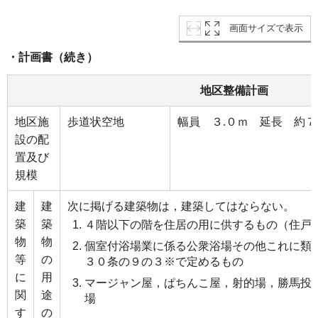
画面サイズで表示
・計画書（続き）
地区整備計画
地区施
歩道状空地
幅員 ３.０ｍ 延長 約
設の配
置及び
規模
建
建
次に掲げる建築物は，建築してはならない。
築
築
４階以下の階を住居の用に供するもの（住戸
物
物
個室付浴場業に係る公衆浴場その他これに類
等
の
３０条の９の３※で定めるもの
に
用
マージャン屋，ぱちんこ屋，射的場，勝馬投
関
途
場
す
の