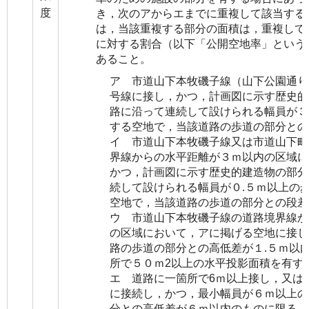
度
き，次のアからエまでに重複して該当する
は，当該重複する部分の面積は，重複して
に対する割合（以下「公開空地率」という
あること。
ア 市道山下本牧磯子線（山下公園通り
号線に接し，かつ，計画図に示す歴史的
路に沿って連続して設けられる幅員が３
する空地で，当該道路の歩道の部分との
イ 市道山下本牧磯子線又は市道山下町
界線からの水平距離が３ｍ以内の区域に
かつ，計画図に示す歴史的建造物の部分
続して設けられる幅員が０.５ｍ以上の
空地で，当該道路の歩道の部分との段差
ウ 市道山下本牧磯子線の道路境界線か
の区域において，アに掲げる空地に接し
路の歩道の部分との高低差が１.５ｍ以
所で５０ｍ2以上の水平投影面積を有す
エ 道路に一箇所で6ｍ以上接し，又は
に接続し，かつ，最小幅員が６ｍ以上の
分との高低差が６ｍ以内のものに限る。