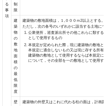
る
制
事
限
項
建
建築物の敷地面積は，１,０００ｍ2以上とする。
築
ただし，次の各号のいずれかに該当する土地につ
物
公衆便所，巡査派出所その他これらに類する
として使用するもの
の
敷
本規定が定められた際，現に建築物の敷地と
地
本規定に適合しないもの又は現に存する所有
建築物の敷地として使用するならば本規定に
面
について，その全部を一の敷地として使用す
積
の
最
低
限
度
壁
建築物の外壁又はこれに代わる柱の面は，計画図