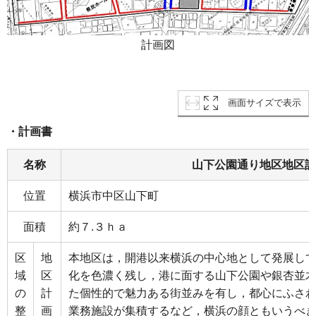
計画図
画面サイズで表示
・計画書
名称
山下公園通り地区地区計
位置
横浜市中区山下町
面積
約７.３ｈａ
区
地
本地区は，開港以来横浜の中心地として発展し
域
区
化を色濃く残し，港に面する山下公園や銀杏並
の
計
た個性的で魅力ある街並みを有し，都心にふさ
整
画
業務施設が集積するなど，横浜の顔ともいうべ