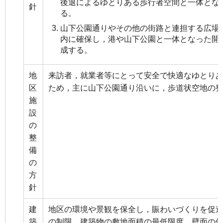
後退によるゆとりある歩行者空間と一体とな
針
る。
山下公園通りやその他の街路と連担する広場
内に確保し，港や山下公園と一体となった開
成する。
地
来訪者，就業者等にとって安全で快適なゆとり
区
ため，主に山下公園通り沿いに，歩道状空地の
施
設
の
整
備
の
方
針
建
地区の環境や景観を保全し，賑わいづくりを促
築
の制限，建築物の敷地面積の最低限度，壁面の