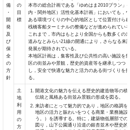
備
の
本市の総合計画である「ゆめはま2010プラン」
・
目
内・関外地区）活性化基本計画」においても，
開
標
ある環境づくりの中心的地区として位置付けら
発
桟橋客船ターミナルの整備などが進められてい
及
これまで，市内はもとより全国からも数多くの
び
道みなとみらい21線の開通により，さらなる来
保
発展が期待されている。
全
本地区計画は，集客性及び公共性の高い施設を
の
区の街並みや景観，歴史的資産等を継承しつつ
方
し，安全で快適な魅力と活力のある街づくりを
針
る。
土
開港文化の魅力を伝える歴史的建造物等の積
伝統と風格ある街並み景観の形成を図る。
地
利
来訪者にとって魅力的であり，地区の格調を
用
地区の活力と賑わいをつくる商業・業務施設
う。）を誘導する。特に，建築物低層部での
の
図り，山下公園通り沿道の銀杏並木や歴史的
方